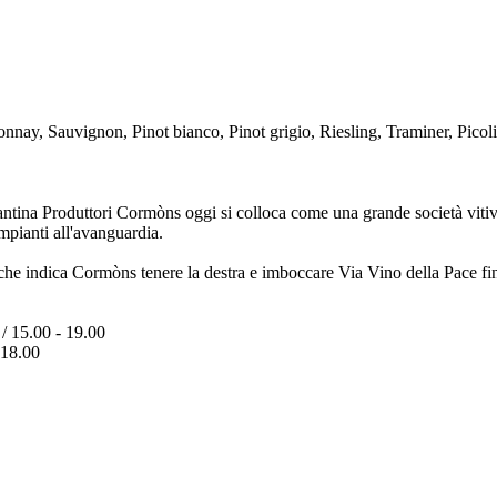
onnay, Sauvignon, Pinot bianco, Pinot grigio, Riesling, Traminer, Pico
antina Produttori Cormòns oggi si colloca come una grande società vitivi
impianti all'avanguardia.
 indica Cormòns tenere la destra e imboccare Via Vino della Pace fino 
 / 15.00 - 19.00
- 18.00