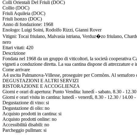
Colli Orientali Del Friuli (DOC)
Collio (DOC)
Friuli Aquileia (DOC)
Friuli Isonzo (DOC)
Anno di fondazione: 1968
Enologo: Luigi Soini, Rodolfo Rizzi, Gianni Rover
Vitigni: Tocai friulano, Malvasia istriana, Verduz�zo friulano, Chard
nero
Ettari vitati: 420
Descrizione
Fondata nel 1968 da un gruppo di viticoltori, la società cooperativa C
vigneti a conduzione diretta. La sua cantina dispone di attrezzature e 
Come arrivare
A4 uscita Palmanova-Villesse, proseguire per Cormòns. Al semaforo che
DEGUSTAZIONI E ALTRI SERVIZI
RISTORAZIONE E ACCOGLIENZA
Giorni e orari di apertura: Punto Vendita: lunedì - sabato, 8.30 - 12.30
Giorni e orari visita in cantina: lunedì - venerdì, 8.30 - 12.30 / 14.00 
Degustazione di vino: si
Degustazione di olio: no
Acquisto prodotti in cantina: si
Acquisto prodotti online: no
Accessibilità disabili: no
Parcheggio pullman: si