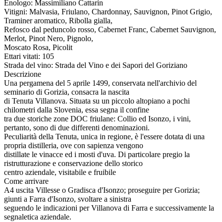
Enologo: Massimiliano Cattarin
Vitigni: Malvasia, Friulano, Chardonnay, Sauvignon, Pinot Grigio,
Traminer aromatico, Ribolla gialla,
Refosco dal peduncolo rosso, Cabernet Franc, Cabernet Sauvignon,
Merlot, Pinot Nero, Pignolo,
Moscato Rosa, Picolit
Ettari vitati: 105
Strada del vino: Strada del Vino e dei Sapori del Goriziano
Descrizione
Una pergamena del 5 aprile 1499, conservata nell'archivio del
seminario di Gorizia, consacra la nascita
di Tenuta Villanova. Situata su un piccolo altopiano a pochi
chilometri dalla Slovenia, essa segna il confine
tra due storiche zone DOC friulane: Collio ed Isonzo, i vini,
pertanto, sono di due differenti denominazioni.
Peculiarità della Tenuta, unica in regione, è l'essere dotata di una
propria distilleria, ove con sapienza vengono
distillate le vinacce ed i mosti d'uva. Di particolare pregio la
ristrutturazione e conservazione dello storico
centro aziendale, visitabile e fruibile
Come arrivare
A4 uscita Villesse o Gradisca d'Isonzo; proseguire per Gorizia;
giunti a Farra d'Isonzo, svoltare a sinistra
seguendo le indicazioni per Villanova di Farra e successivamente la
segnaletica aziendale.