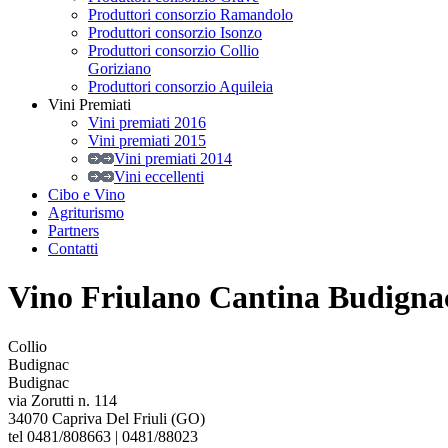
Produttori consorzio Ramandolo
Produttori consorzio Isonzo
Produttori consorzio Collio
Goriziano
Produttori consorzio Aquileia
Vini Premiati
Vini premiati 2016
Vini premiati 2015
Vini premiati 2014
Vini eccellenti
Cibo e Vino
Agriturismo
Partners
Contatti
Vino Friulano Cantina Budigna
Collio
Budignac
Budignac
via Zorutti n. 114
34070 Capriva Del Friuli (GO)
tel 0481/808663 | 0481/88023