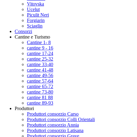
Vitovska
Ucelut
Piculit Neri
Forgiarin
Sciaglin
Consorzi
Cantine e Turismo
Cantine 1- 8
cantine 9 - 16
cantine 17-24
cantine 25-32
cantine 33-40
cantine 41-48
cantine 49-56
cantine 57-64
cantine 65-72
cantine 73-80
cantine 81 88
cantine 89-93
Produttori
Produttori consorzio Carso
Produttori consorzio Colli Orientali
Produttori consorzio Annia
Produttori consorzio Latisana
Produttori consorzio Grave