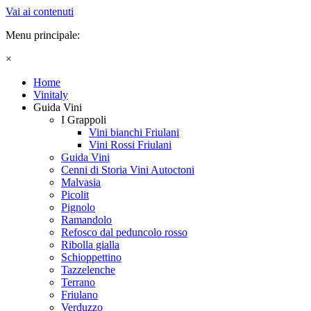
Vai ai contenuti
Menu principale:
×
Home
Vinitaly
Guida Vini
I Grappoli
Vini bianchi Friulani
Vini Rossi Friulani
Guida Vini
Cenni di Storia Vini Autoctoni
Malvasia
Picolit
Pignolo
Ramandolo
Refosco dal peduncolo rosso
Ribolla gialla
Schioppettino
Tazzelenche
Terrano
Friulano
Verduzzo