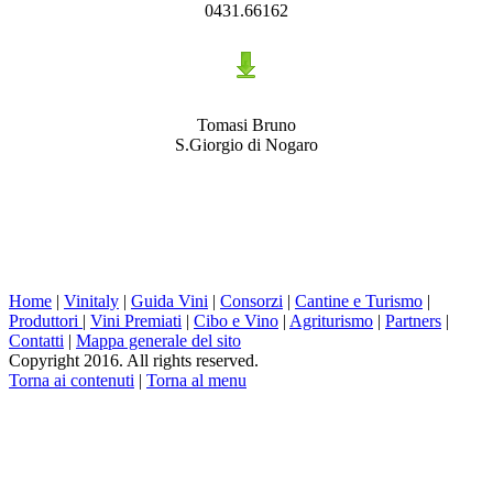
0431.66162
Tomasi Bruno
S.Giorgio di Nogaro
Home
|
Vinitaly
|
Guida Vini
|
Consorzi
|
Cantine e Turismo
|
Produttori
|
Vini Premiati
|
Cibo e Vino
|
Agriturismo
|
Partners
|
Contatti
|
Mappa generale del sito
Copyright 2016. All rights reserved.
Torna ai contenuti
|
Torna al menu