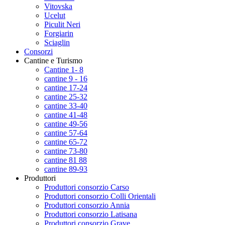
Vitovska
Ucelut
Piculit Neri
Forgiarin
Sciaglin
Consorzi
Cantine e Turismo
Cantine 1- 8
cantine 9 - 16
cantine 17-24
cantine 25-32
cantine 33-40
cantine 41-48
cantine 49-56
cantine 57-64
cantine 65-72
cantine 73-80
cantine 81 88
cantine 89-93
Produttori
Produttori consorzio Carso
Produttori consorzio Colli Orientali
Produttori consorzio Annia
Produttori consorzio Latisana
Produttori consorzio Grave