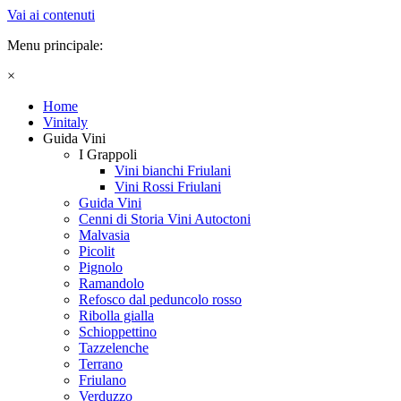
Vai ai contenuti
Menu principale:
×
Home
Vinitaly
Guida Vini
I Grappoli
Vini bianchi Friulani
Vini Rossi Friulani
Guida Vini
Cenni di Storia Vini Autoctoni
Malvasia
Picolit
Pignolo
Ramandolo
Refosco dal peduncolo rosso
Ribolla gialla
Schioppettino
Tazzelenche
Terrano
Friulano
Verduzzo