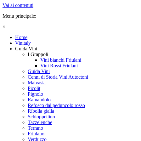
Vai ai contenuti
Menu principale:
×
Home
Vinitaly
Guida Vini
I Grappoli
Vini bianchi Friulani
Vini Rossi Friulani
Guida Vini
Cenni di Storia Vini Autoctoni
Malvasia
Picolit
Pignolo
Ramandolo
Refosco dal peduncolo rosso
Ribolla gialla
Schioppettino
Tazzelenche
Terrano
Friulano
Verduzzo