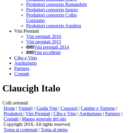
Produttori consorzio Ramandolo
Produttori consorzio Isonzo
Produttori consorzio Collio
Goriziano
Produttori consorzio Aquileia
Vini Premiati
Vini premiati 2016
Vini premiati 2015
Vini premiati 2014
Vini eccellenti
Cibo e Vino
Agriturismo
Partners
Contatti
Claucigh Italo
Colli orientali
Home
|
Vinitaly
|
Guida Vini
|
Consorzi
|
Cantine e Turismo
|
Produttori
|
Vini Premiati
|
Cibo e Vino
|
Agriturismo
|
Partners
|
Contatti
|
Mappa generale del sito
Copyright 2016. All rights reserved.
Torna ai contenuti
|
Torna al menu