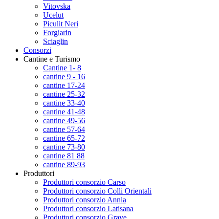
Vitovska
Ucelut
Piculit Neri
Forgiarin
Sciaglin
Consorzi
Cantine e Turismo
Cantine 1- 8
cantine 9 - 16
cantine 17-24
cantine 25-32
cantine 33-40
cantine 41-48
cantine 49-56
cantine 57-64
cantine 65-72
cantine 73-80
cantine 81 88
cantine 89-93
Produttori
Produttori consorzio Carso
Produttori consorzio Colli Orientali
Produttori consorzio Annia
Produttori consorzio Latisana
Produttori consorzio Grave