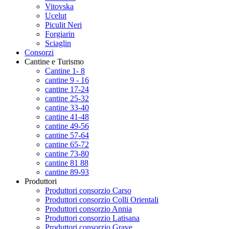
Vitovska
Ucelut
Piculit Neri
Forgiarin
Sciaglin
Consorzi
Cantine e Turismo
Cantine 1- 8
cantine 9 - 16
cantine 17-24
cantine 25-32
cantine 33-40
cantine 41-48
cantine 49-56
cantine 57-64
cantine 65-72
cantine 73-80
cantine 81 88
cantine 89-93
Produttori
Produttori consorzio Carso
Produttori consorzio Colli Orientali
Produttori consorzio Annia
Produttori consorzio Latisana
Produttori consorzio Grave