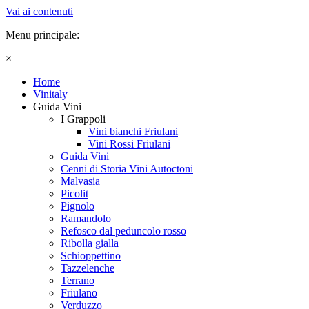
Vai ai contenuti
Menu principale:
×
Home
Vinitaly
Guida Vini
I Grappoli
Vini bianchi Friulani
Vini Rossi Friulani
Guida Vini
Cenni di Storia Vini Autoctoni
Malvasia
Picolit
Pignolo
Ramandolo
Refosco dal peduncolo rosso
Ribolla gialla
Schioppettino
Tazzelenche
Terrano
Friulano
Verduzzo