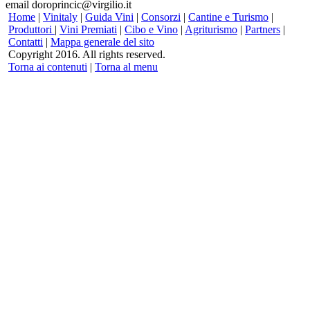
email doroprincic@virgilio.it
Home
|
Vinitaly
|
Guida Vini
|
Consorzi
|
Cantine e Turismo
|
Produttori
|
Vini Premiati
|
Cibo e Vino
|
Agriturismo
|
Partners
|
Contatti
|
Mappa generale del sito
Copyright 2016. All rights reserved.
Torna ai contenuti
|
Torna al menu