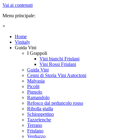
Vai ai contenuti
Menu principale:
×
Home
Vinitaly
Guida Vini
I Grappoli
Vini bianchi Friulani
Vini Rossi Friulani
Guida Vini
Cenni di Storia Vini Autoctoni
Malvasia
Picolit
Pignolo
Ramandolo
Refosco dal peduncolo rosso
Ribolla gialla
Schioppettino
Tazzelenche
Terrano
Friulano
Verduzzo