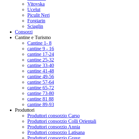
Vitovska
Ucelut
Piculit Neri
Forgiarin
Sciaglin
Consorzi
Cantine e Turismo
Cantine 1- 8
cantine 9 - 16
cantine 17-24
cantine 25-32
cantine 33-40
cantine 41-48
cantine 49-56
cantine 57-64
cantine 65-72
cantine 73-80
cantine 81 88
cantine 89-93
Produttori
Produttori consorzio Carso
Produttori consorzio Colli Orientali
Produttori consorzio Annia
Produttori consorzio Latisana
Produttori consorzio Grave