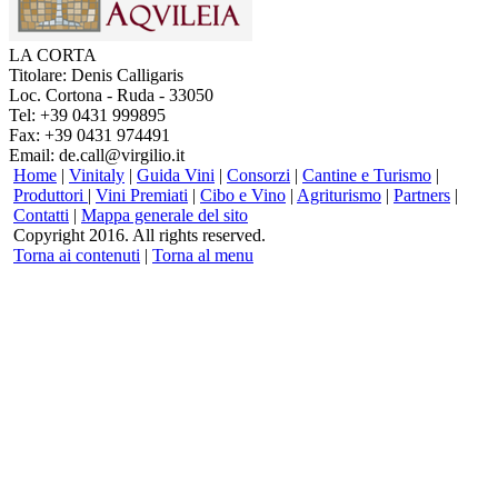
LA CORTA
Titolare: Denis Calligaris
Loc. Cortona - Ruda - 33050
Tel: +39 0431 999895
Fax: +39 0431 974491
Email: de.call@virgilio.it
Home
|
Vinitaly
|
Guida Vini
|
Consorzi
|
Cantine e Turismo
|
Produttori
|
Vini Premiati
|
Cibo e Vino
|
Agriturismo
|
Partners
|
Contatti
|
Mappa generale del sito
Copyright 2016. All rights reserved.
Torna ai contenuti
|
Torna al menu