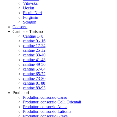
Vitovska
Ucelut
Piculit Neri
Forgiarin
Sciaglin
Consorzi
Cantine e Turismo
Cantine 1- 8
cantine 9 - 16
cantine 17-24
cantine 25-32
cantine 33-40
cantine 41-48
cantine 49-56
cantine 57-64
cantine 65-72
cantine 73-80
cantine 81 88
cantine 89-93
Produttori
Produttori consorzio Carso
Produttori consorzio Colli Orientali
Produttori consorzio Annia
Produttori consorzio Latisana
Produttori consorzio Grave