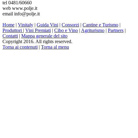
tel 0481/60660
web www.polje.it
email info@polje.it
Home
|
Vinitaly
|
Guida Vini
|
Consorzi
|
Cantine e Turismo
|
Produttori
|
Vini Premiati
|
Cibo e Vino
|
Agriturismo
|
Partners
|
Contatti
|
Mappa generale del sito
Copyright 2016. All rights reserved.
Torna ai contenuti
|
Torna al menu