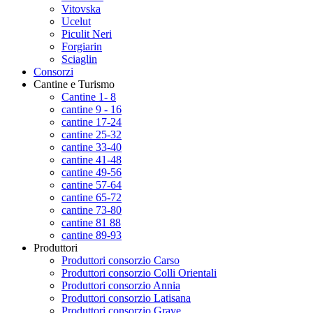
Vitovska
Ucelut
Piculit Neri
Forgiarin
Sciaglin
Consorzi
Cantine e Turismo
Cantine 1- 8
cantine 9 - 16
cantine 17-24
cantine 25-32
cantine 33-40
cantine 41-48
cantine 49-56
cantine 57-64
cantine 65-72
cantine 73-80
cantine 81 88
cantine 89-93
Produttori
Produttori consorzio Carso
Produttori consorzio Colli Orientali
Produttori consorzio Annia
Produttori consorzio Latisana
Produttori consorzio Grave