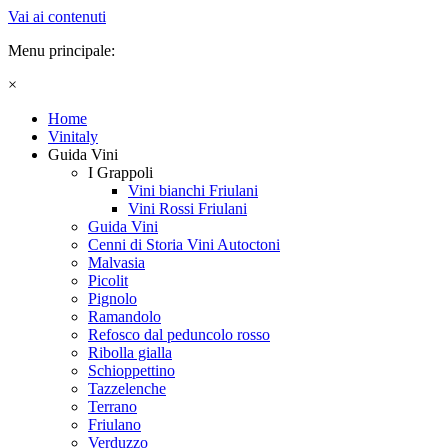
Vai ai contenuti
Menu principale:
×
Home
Vinitaly
Guida Vini
I Grappoli
Vini bianchi Friulani
Vini Rossi Friulani
Guida Vini
Cenni di Storia Vini Autoctoni
Malvasia
Picolit
Pignolo
Ramandolo
Refosco dal peduncolo rosso
Ribolla gialla
Schioppettino
Tazzelenche
Terrano
Friulano
Verduzzo